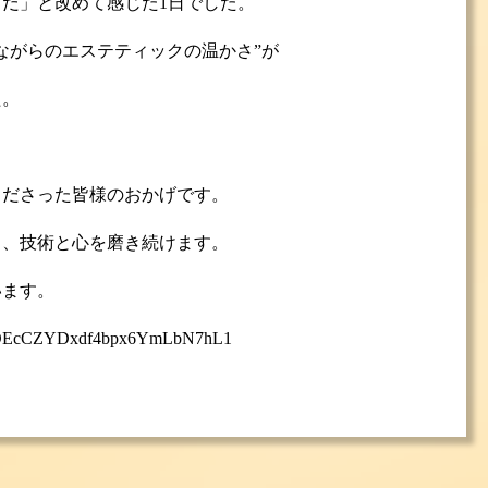
だ」と改めて感じた1日でした。
ながらのエステティックの温かさ”が
た。
、
くださった皆様のおかげです。
う、技術と心を磨き続けます。
います。
?v=NTDEcCZYDxdf4bpx6YmLbN7hL1