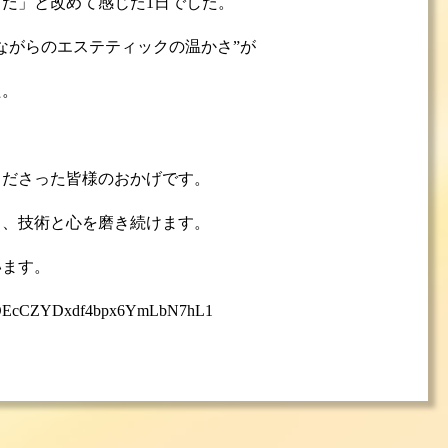
だ」と改めて感じた1日でした。
ながらのエステティックの温かさ”が
た。
、
くださった皆様のおかげです。
う、技術と心を磨き続けます。
います。
?v=NTDEcCZYDxdf4bpx6YmLbN7hL1