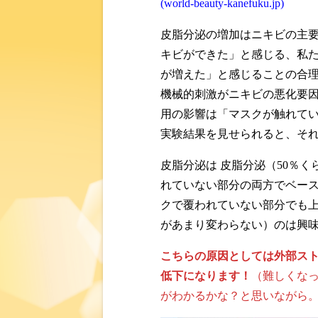
(world-beauty-kanefuku.jp)
皮脂分泌の増加はニキビの主
キビができた」と感じる、私
が増えた」と感じることの合
機械的刺激がニキビの悪化要
用の影響は「マスクが触れて
実験結果を見せられると、そ
皮脂分泌は 皮脂分泌（50％
れていない部分の両方でベース
クで覆われていない部分でも
があまり変わらない）のは興
こちらの原因としては外部ス
低下になります！
（難しくな
がわかるかな？と思いながら