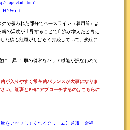
op/shopdetail.html?
h=HY&sort=
スクで覆われた部分でベースライン（着用前）よ
皮膚の温度が上昇することで血流が増えたと言え
外した後も紅斑がしばらく持続していて、炎症に
有意に上昇 ： 肌の健常なバリア機能が損なわれて
す。
て菌が入りやすく常在菌バランスが大事になりま
さい。紅班とPHにアプローチするのはこちらに
分量をアップしてくれるクリーム】通販｜金福